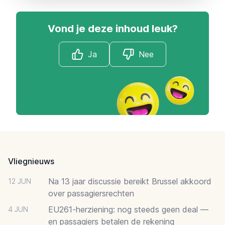
Vond je deze inhoud leuk?
Ja
Nee
Footer
Vliegnieuws
Na 13 jaar discussie bereikt Brussel akkoord
12 JUN
over passagiersrechten
EU261-herziening: nog steeds geen deal —
4 JUN
en passagiers betalen de rekening