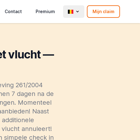
Contact
Premium
Mijn claim
t vlucht —
eving 261/2004
nnen 7 dagen na de
angen. Momenteel
 aanbieden! Naast
 additionele
vlucht annuleert!
n simpele check in