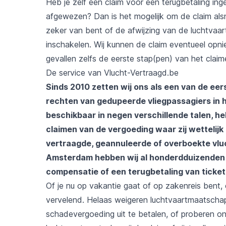
Heb je zelf een claim voor een terugbetaling ing
afgewezen? Dan is het mogelijk om de claim alsno
zeker van bent of de afwijzing van de luchtvaart
inschakelen. Wij kunnen de claim eventueel opnie
gevallen zelfs de eerste stap(pen) van het claim
De service van Vlucht-Vertraagd.be
Sinds 2010 zetten wij ons als een van de eers
rechten van gedupeerde vliegpassagiers in h
beschikbaar in negen verschillende talen, he
claimen van de vergoeding waar zij wettelijk
vertraagde, geannuleerde of overboekte vluc
Amsterdam hebben wij al honderdduizenden p
compensatie of een terugbetaling van ticket
Of je nu op vakantie gaat of op zakenreis bent, e
vervelend. Helaas weigeren luchtvaartmaatschap
schadevergoeding uit te betalen, of proberen on