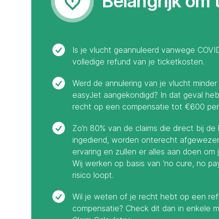
Belangrijk om 
Is je vlucht geannuleerd vanwege COVID
volledige refund van je ticketkosten.
Werd de annulering van je vlucht minder
easyJet aangekondigd? In dat geval heb 
recht op een compensatie tot €600 per 
Zo’n 80% van de claims die direct bij d
ingediend, worden onterecht afgewezen
ervaring en zullen er alles aan doen om
Wij werken op basis van ‘no cure, no pay
risico loopt.
Wil je weten of je recht hebt op een ref
compensatie? Check dit dan in enkele mi