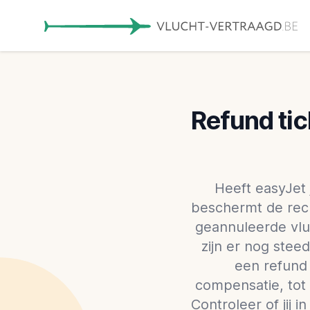
Refund tic
Heeft easyJet
beschermt de rech
geannuleerde vl
zijn er nog stee
een refund 
compensatie, tot
Controleer of jij