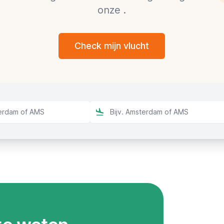
onze .
Check mijn vlucht