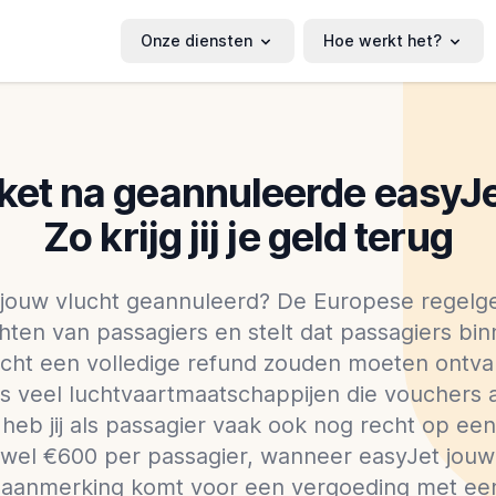
Onze diensten
Hoe werkt het?
ket na geannuleerde easyJe
Zo krijg jij je geld terug
 jouw vlucht geannuleerd? De Europese regelg
ten van passagiers en stelt dat passagiers bi
ucht een volledige refund zouden moeten ontv
ds veel luchtvaartmaatschappijen die vouchers
heb jij als passagier vaak ook nog recht op een
 wel €600 per passagier, wanneer easyJet jouw 
 in aanmerking komt voor een vergoeding met ee