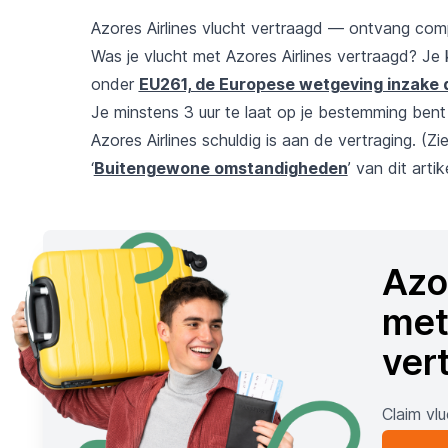
Azores Airlines vlucht vertraagd — ontvang com
Was je vlucht met Azores Airlines vertraagd? J
onder
EU261, de Europese wetgeving inzake d
Je minstens 3 uur te laat op je bestemming be
Azores Airlines schuldig is aan de vertraging. (Z
‘
Buitengewone omstandigheden
’ van dit artike
Azor
met
ver
Claim vl