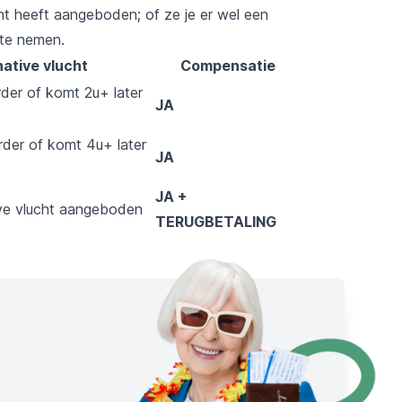
cht heeft aangeboden; of ze je er wel een
 te nemen.
native vlucht
Compensatie
rder of komt 2u+ later
JA
rder of komt 4u+ later
JA
JA +
eve vlucht aangeboden
TERUGBETALING