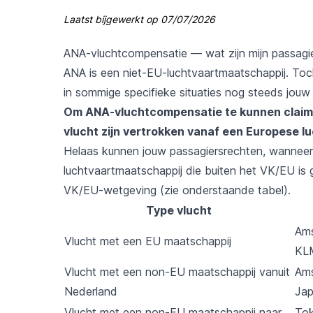
Laatst bijgewerkt op
07/07/2026
ANA-vluchtcompensatie — wat zijn mijn passagi
ANA is een niet-EU-luchtvaartmaatschappij. Toc
in sommige specifieke situaties nog steeds jouw
Om ANA-vluchtcompensatie te kunnen claime
vlucht zijn vertrokken vanaf een Europese l
Helaas kunnen jouw passagiersrechten, wanneer 
luchtvaartmaatschappij die buiten het VK/EU is
VK/EU-wetgeving (zie onderstaande tabel).
Type vlucht
Ams
Vlucht met een EU maatschappij
KL
Vlucht met een non-EU maatschappij vanuit
Ams
Nederland
Jap
Vlucht met een non-EU maatschappij naar
Tok