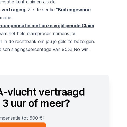
nsatie kunt claimen als de
 vertraging.
Zie de sectie "
Buitengewone
rmatie.
compensatie met onze vrijblijvende Claim
team het hele claimproces namens jou
n in de rechtbank om jou je geld te bezorgen.
idisch slagingspercentage van 95%! No win,
-vlucht vertraagd
 3 uur of meer?
mpensatie tot 600 €!