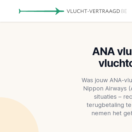
ANA vlu
vlucht
Was jouw ANA-vluc
Nippon Airways (
situaties – 
terugbetaling t
nemen het geh