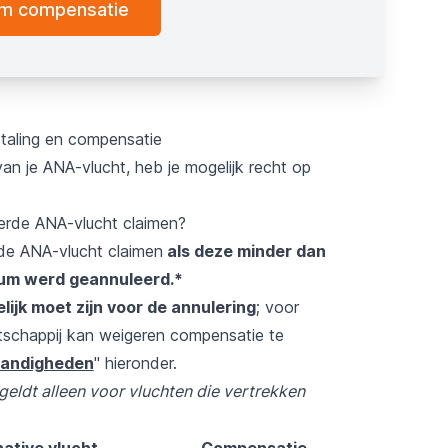
im compensatie
taling en compensatie
van je ANA-vlucht, heb je mogelijk recht op
erde ANA-vlucht claimen?
de ANA-vlucht claimen
als deze minder dan
tum werd geannuleerd.*
jk moet zijn voor de annulering
; voor
tschappij kan weigeren compensatie te
andigheden
" hieronder.
eldt alleen voor vluchten die vertrekken
native vlucht
Compensatie