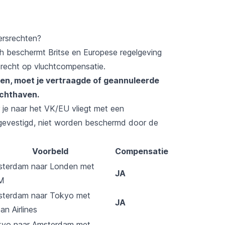
ersrechten?
h beschermt Britse en Europese regelgeving
 recht op vluchtcompensatie.
n, moet je vertraagde of geannuleerde
uchthaven.
je naar het VK/EU vliegt met een
 gevestigd, niet worden beschermd door de
Voorbeld
Compensatie
terdam naar Londen met
JA
M
terdam naar Tokyo met
JA
an Airlines
yo naar Amsterdam met