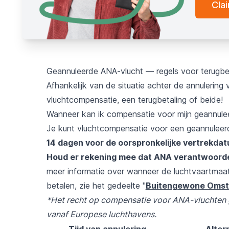
Cla
Geannuleerde ANA-vlucht — regels voor terugbe
Afhankelijk van de situatie achter de annulering 
vluchtcompensatie, een terugbetaling of beide!
Wanneer kan ik compensatie voor mijn geannule
Je kunt vluchtcompensatie voor een geannuleer
14 dagen voor de oorspronkelijke vertrekda
Houd er rekening mee dat ANA verantwoordeli
meer informatie over wanneer de luchtvaartmaa
betalen, zie het gedeelte "
Buitengewone Omst
*Het recht op compensatie voor ANA-vluchten g
vanaf Europese luchthavens.
Tijd van annulering
Alter