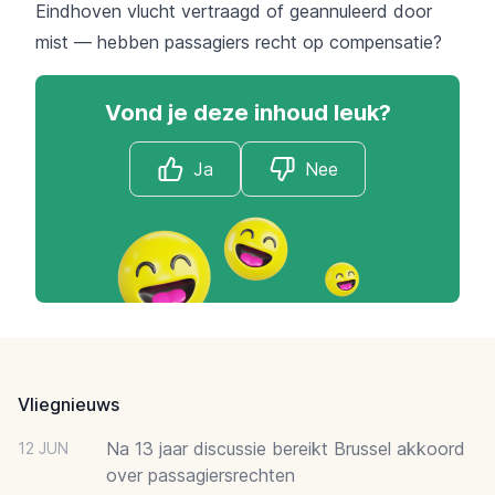
Eindhoven vlucht vertraagd of geannuleerd door
mist — hebben passagiers recht op compensatie?
Vond je deze inhoud leuk?
Ja
Nee
Footer
Vliegnieuws
Na 13 jaar discussie bereikt Brussel akkoord
12 JUN
over passagiersrechten