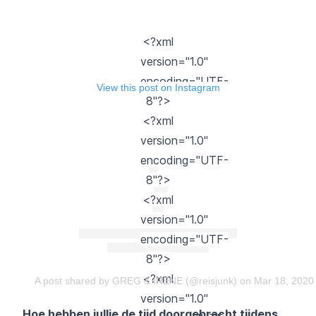
<?xml
version="1.0"
encoding="UTF-
View this post on Instagram
8"?>
<?xml
version="1.0"
encoding="UTF-
8"?>
<?xml
version="1.0"
encoding="UTF-
8"?>
<?xml
A post shared by GREG & IRENE (@reisjunk)
on Mar 18, 2020
version="1.0"
Hoe hebben jullie de tijd doorgebracht tijdens