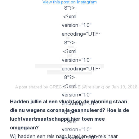
View this post on Instagram
8"?>
<?xml
version="1.0"
encoding="UTF-
8"?>
<?xml
version="1.0"
encoding="UTF-
8"?>
<?xml
A post shared by GREG & IRENE (@reisjunk)
on Jun 19, 2018
version="1.0"
Hadden jullie al een vlucht op de planning staan
encoding="UTF-
die nu wegens corona is geannuleerd? Hoe is de
8"?>
luchtvaartmaatschappij hier toen mee
<?xml
omgegaan?
version="1.0"
Wij hadden een reis naar Israël en een reis naar
encoding="UTF-