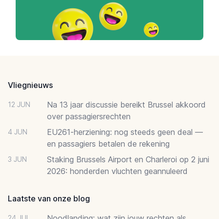
Footer
Vliegnieuws
Na 13 jaar discussie bereikt Brussel akkoord
12 JUN
over passagiersrechten
EU261-herziening: nog steeds geen deal —
4 JUN
en passagiers betalen de rekening
Staking Brussels Airport en Charleroi op 2 juni
3 JUN
2026: honderden vluchten geannuleerd
Laatste van onze blog
Noodlanding: wat zijn jouw rechten als
24 JUL