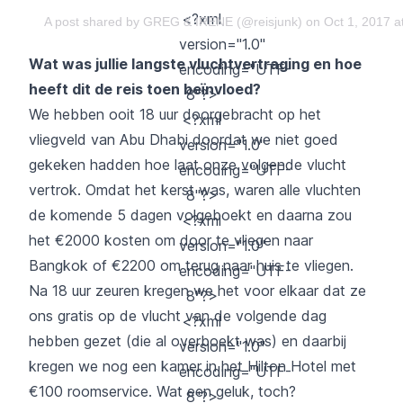
<?xml
A post shared by GREG & IRENE (@reisjunk)
on Oct 1, 2017 
version="1.0"
Wat was jullie langste vluchtvertraging en hoe
encoding="UTF-
heeft dit de reis toen beïnvloed?
8"?>
We hebben ooit 18 uur doorgebracht op het
<?xml
vliegveld van Abu Dhabi doordat we niet goed
version="1.0"
gekeken hadden hoe laat onze volgende vlucht
encoding="UTF-
vertrok. Omdat het kerst was, waren alle vluchten
8"?>
de komende 5 dagen volgeboekt en daarna zou
<?xml
het €2000 kosten om door te vliegen naar
version="1.0"
Bangkok of €2200 om terug naar huis te vliegen.
encoding="UTF-
Na 18 uur zeuren kregen we het voor elkaar dat ze
8"?>
ons gratis op de vlucht van de volgende dag
<?xml
hebben gezet (die al overboekt was) en daarbij
version="1.0"
kregen we nog een kamer in het Hilton Hotel met
encoding="UTF-
€100 roomservice. Wat een geluk, toch?
8"?>