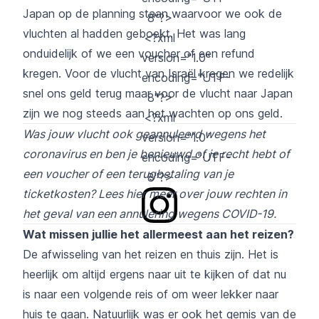
Japan op de planning staan waarvoor we ook de
8"?>
vluchten al hadden geboekt. Het was lang
<?xml
onduidelijk of we een voucher of een refund
version="1.0"
kregen. Voor de vlucht van Israël kregen we redelijk
encoding="UTF-
snel ons geld terug maar voor de vlucht naar Japan
8"?>
zijn we nog steeds aan het wachten op ons geld.
<?xml
Was jouw vlucht ook geannuleerd wegens het
version="1.0"
coronavirus en ben je benieuwd of je recht hebt of
encoding="UTF-
een voucher of een terugbetaling van je
8"?>
ticketkosten?
Lees hier meer over jouw rechten in
het geval van een annulering wegens COVID-19.
Wat missen jullie het allermeest aan het reizen?
De afwisseling van het reizen en thuis zijn. Het is
heerlijk om altijd ergens naar uit te kijken of dat nu
is naar een volgende reis of om weer lekker naar
huis te gaan. Natuurlijk was er ook het gemis van de