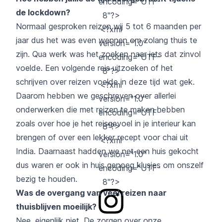
encoding="UTF-
de lockdown?
8"?>
Normaal gesproken reizen wij 5 tot 6 maanden per
<?xml
jaar dus het was even wennen om zolang thuis te
version="1.0"
zijn. Qua werk was het zoeken naar iets dat zinvol
encoding="UTF-
voelde. Een volgende reis uitzoeken of het
8"?>
schrijven over reizen voelde in deze tijd wat gek.
<?xml
Daarom hebben we geschreven over allerlei
version="1.0"
onderwerken die met reizen te maken hebben
encoding="UTF-
zoals over hoe je het reisgevoel in je interieur kan
8"?>
brengen of over een lekker recept voor chai uit
<?xml
India. Daarnaast hadden we net een huis gekocht
version="1.0"
dus waren er ook in huis genoeg klusjes om onszelf
encoding="UTF-
bezig te houden.
8"?>
Was de overgang van veel reizen naar
thuisblijven moeilijk?
Nee, eigenlijk niet. De zorgen over onze