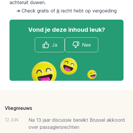
achteruit duwen.
➜ Check gratis of jij recht hebt op vergoeding
Vond je deze inhoud leuk?
Ja
Nee
Footer
Vliegnieuws
Na 13 jaar discussie bereikt Brussel akkoord
12 JUN
over passagiersrechten