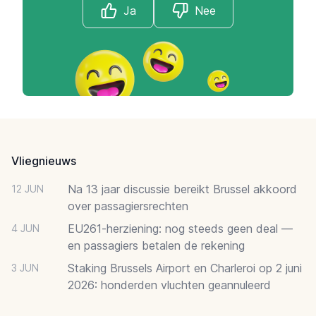
Ja
Nee
Footer
Vliegnieuws
Na 13 jaar discussie bereikt Brussel akkoord
12 JUN
over passagiersrechten
EU261-herziening: nog steeds geen deal —
4 JUN
en passagiers betalen de rekening
Staking Brussels Airport en Charleroi op 2 juni
3 JUN
2026: honderden vluchten geannuleerd