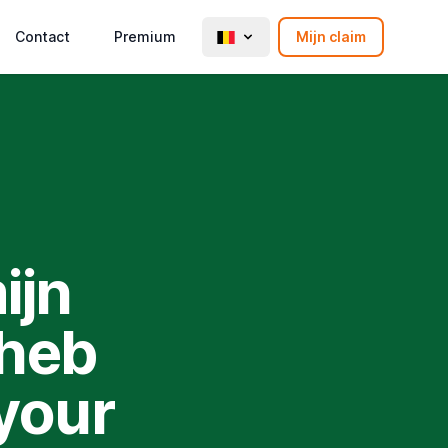
Contact
Premium
Mijn claim
ijn
 heb
your