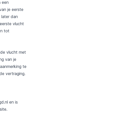
m een
van je eerste
 later dan
eerste vlucht
n tot
nde vlucht met
ng van je
n aanmerking te
e vertraging.
d.nl en is
ite.