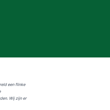
eld een flinke
e
en. Wij zijn er