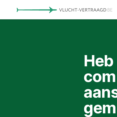
Heb 
comp
aans
gemi