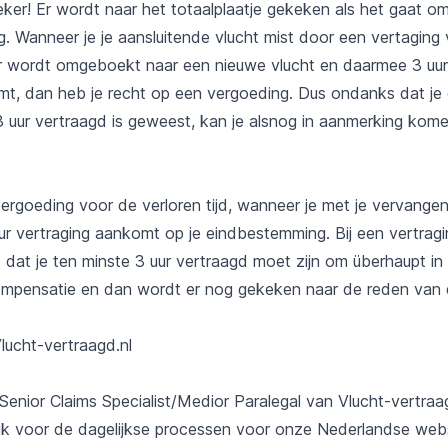
ker! Er wordt naar het totaalplaatje gekeken als het gaat o
g. Wanneer je je aansluitende vlucht mist door een vertaging 
or wordt omgeboekt naar een nieuwe vlucht en daarmee 3 uur
t, dan heb je recht op een vergoeding. Dus ondanks dat je 
3 uur vertraagd is geweest, kan je alsnog in aanmerking kome
vergoeding voor de verloren tijd, wanneer je met je vervange
ur vertraging aankomt op je eindbestemming. Bij een vertragi
o dat je ten minste 3 uur vertraagd moet zijn om überhaupt i
pensatie en dan wordt er nog gekeken naar de reden van d
ucht-vertraagd.nl
enior Claims Specialist/Medior Paralegal van Vlucht-vertraag
jk voor de dagelijkse processen voor onze Nederlandse webs