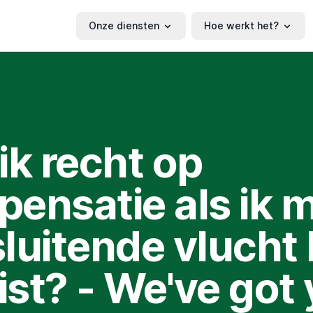
Onze diensten
Hoe werkt het?
ik recht op
ensatie als ik m
luitende vlucht
st? - We've got 