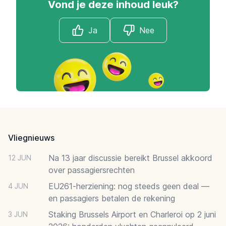
Vond je deze inhoud leuk?
Ja
Nee
Footer
Vliegnieuws
Na 13 jaar discussie bereikt Brussel akkoord
12 JUN
over passagiersrechten
EU261-herziening: nog steeds geen deal —
4 JUN
en passagiers betalen de rekening
Staking Brussels Airport en Charleroi op 2 juni
3 JUN