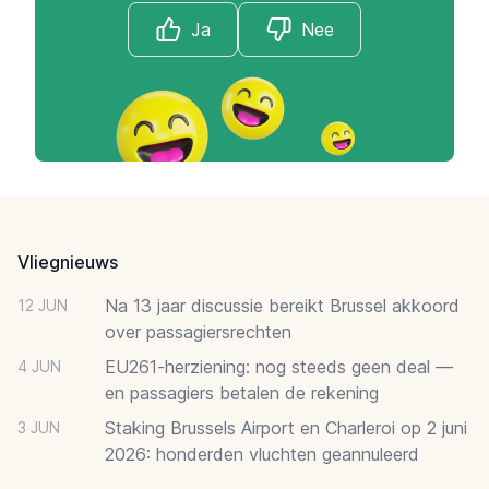
Ja
Nee
Footer
Vliegnieuws
Na 13 jaar discussie bereikt Brussel akkoord
12 JUN
over passagiersrechten
EU261-herziening: nog steeds geen deal —
4 JUN
en passagiers betalen de rekening
Staking Brussels Airport en Charleroi op 2 juni
3 JUN
2026: honderden vluchten geannuleerd