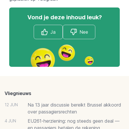
Vond je deze inhoud leuk?
Ja
Nee
Footer
Vliegnieuws
Na 13 jaar discussie bereikt Brussel akkoord
12 JUN
over passagiersrechten
EU261-herziening: nog steeds geen deal —
4 JUN
en passagiers betalen de rekening