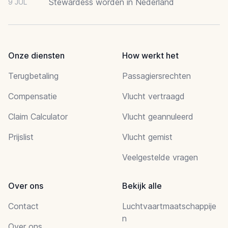
Stewardess worden in Nederland
9 JUL
Onze diensten
How werkt het
Terugbetaling
Passagiersrechten
Compensatie
Vlucht vertraagd
Claim Calculator
Vlucht geannuleerd
Prijslist
Vlucht gemist
Veelgestelde vragen
Over ons
Bekijk alle
Contact
Luchtvaartmaatschappije
n
Over ons