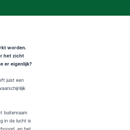
rkt worden.
r het zicht
 er eigenlijk?
ft juist een
aarschijnlijk
et buitenraam
 in de lucht is
erhoogd, en het