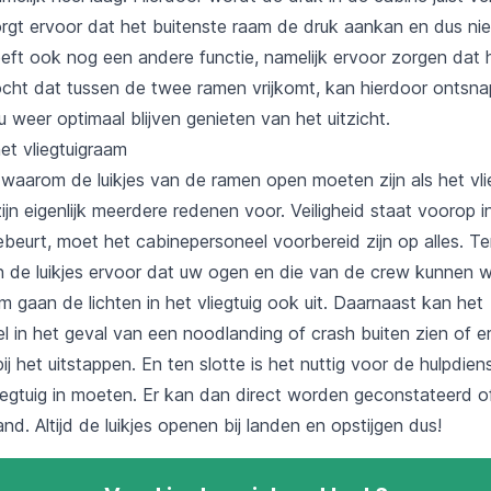
orgt ervoor dat het buitenste raam de druk aankan en dus nie
eeft ook nog een andere functie, namelijk ervoor zorgen dat 
ocht dat tussen de twee ramen vrijkomt, kan hierdoor ontsn
 weer optimaal blijven genieten van het uitzicht.
het vliegtuigraam
waarom de luikjes van de ramen open moeten zijn als het vlie
zijn eigenlijk meerdere redenen voor. Veiligheid staat voorop in
gebeurt, moet het cabinepersoneel voorbereid zijn op alles. T
 de luikjes ervoor dat uw ogen en die van de crew kunnen 
m gaan de lichten in het vliegtuig ook uit. Daarnaast kan het
l in het geval van een noodlanding of crash buiten zien of e
bij het uitstappen. En ten slotte is het nuttig voor de hulpdie
liegtuig in moeten. Er kan dan direct worden geconstateerd of
nd. Altijd de luikjes openen bij landen en opstijgen dus!