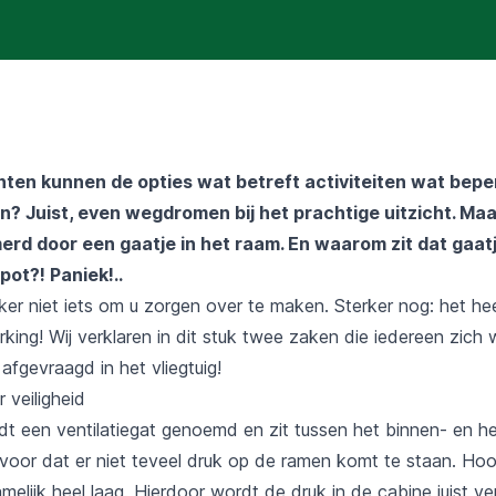
hten kunnen de opties wat betreft activiteiten wat bepe
n? Juist, even wegdromen bij het prachtige uitzicht. Maa
rd door een gaatje in het raam. En waarom zit dat gaatje
pot?! Paniek!..
eker niet iets om u zorgen over te maken. Sterker nog: het hee
rking! Wij verklaren in dit stuk twee zaken die iedereen zich w
afgevraagd in het vliegtuig!
 veiligheid
dt een ventilatiegat genoemd en zit tussen het binnen- en h
rvoor dat er niet teveel druk op de ramen komt te staan. Hoog
melijk heel laag. Hierdoor wordt de druk in de cabine juist v