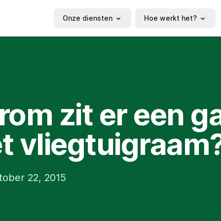
Onze diensten
Hoe werkt het?
om zit er een ga
et vliegtuigraam
tober 22, 2015