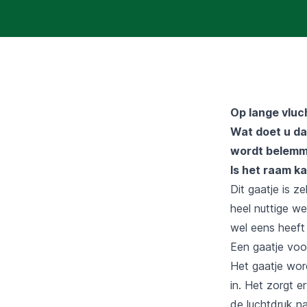
Op lange vluc
Wat doet u da
wordt belemme
Is het raam ka
Dit gaatje is z
heel nuttige we
wel eens heeft 
Een gaatje voor
Het gaatje wor
in. Het zorgt e
de luchtdruk na