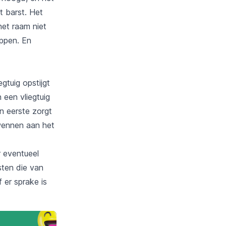
t barst. Het
het raam niet
appen. En
gtuig opstijgt
 een vliegtuig
en eerste zorgt
wennen aan het
r eventueel
nsten die van
 er sprake is