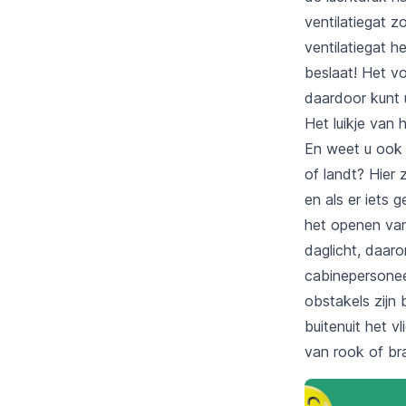
ventilatiegat z
ventilatiegat h
beslaat! Het v
daardoor kunt u
Het luikje van 
En weet u ook 
of landt? Hier 
en als er iets 
het openen van
daglicht, daaro
cabinepersonee
obstakels zijn 
buitenuit het v
van rook of bra