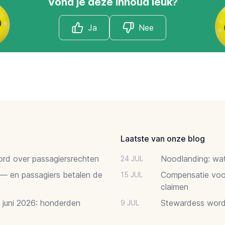
Vond je deze inhoud leuk?
Ja
Nee
Laatste van onze blog
oord over passagiersrechten
Noodlanding: wat 
24 JUL
 — en passagiers betalen de
Compensatie voor
15 JUL
claimen
2 juni 2026: honderden
Stewardess word
9 JUL