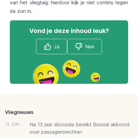
van het vliegtuig: hierdoor kijk je niet continu tegen
de zon in.
Vond je deze inhoud leuk?
Ja
Nee
Footer
Vliegnieuws
Na 13 jaar discussie bereikt Brussel akkoord
12 JUN
over passagiersrechten