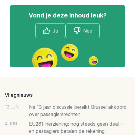
Vond je deze inhoud leuk?
Ja
Nee
Footer
Vliegnieuws
Na 13 jaar discussie bereikt Brussel akkoord
12 JUN
over passagiersrechten
EU261-herziening: nog steeds geen deal —
4 JUN
en passagiers betalen de rekening