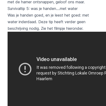
met de hamer ontsnappen, geloof ons maar.
Survivaltip 5: was je handen....met water
Was je handen goed, en je leest het goed: met
water inderdaad. Deze tip heeft verder geen
beschrijving nodig. Zie het filmpje hieronder.