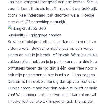
kan zo’n zonprotector goed van pas komen. Stel je
voor je komt thuis als kreeft, niet echt aantrekkelijk
toch? Nee, inderdaad, dat dachten we al. Hoedje
mee dus! (Of zonneklep natuurlijk).
Survivaltip 3: grijpgrage handen
Beware of pickpockets! Ja, ja, dames en heren, ze
zitten overal. Bewaar je mobiel dus op een veilige
plaats en niet in je broek- of jaszak. Want die sluwe
zakkenrollers hebben je je portemonnee al drie keer
ontfutseld tegen de tijd dat jij één keer 'Nee hoor ik
heb mijn portemonnee hier in mijn z....' kan zeggen.
Daarom is het ook zo handig dat op veel festivals
kluisjes staan; maak hier dan ook alstublieft gebruik
van! We snappen dat je in tweestrijd kan raken: wil
ik leuke festivalfoto’s/-filmpjes en gok ik erop dat