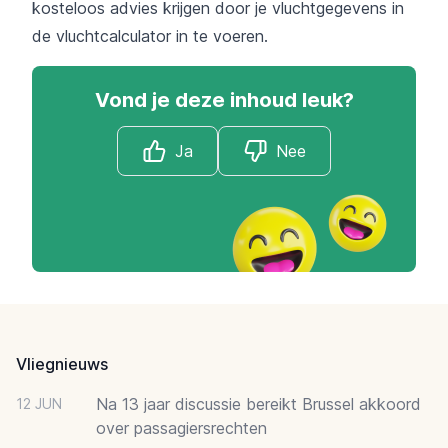
kosteloos advies krijgen door je vluchtgegevens in
de
vluchtcalculator
in te voeren.
Vond je deze inhoud leuk?
Ja
Nee
Footer
Vliegnieuws
Na 13 jaar discussie bereikt Brussel akkoord
12 JUN
over passagiersrechten