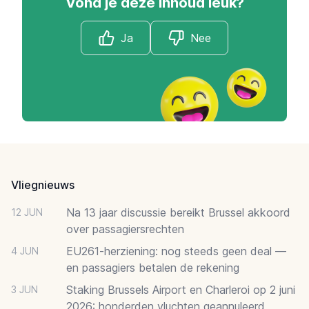
Vond je deze inhoud leuk?
Ja
Nee
Footer
Vliegnieuws
Na 13 jaar discussie bereikt Brussel akkoord
12 JUN
over passagiersrechten
EU261-herziening: nog steeds geen deal —
4 JUN
en passagiers betalen de rekening
Staking Brussels Airport en Charleroi op 2 juni
3 JUN
2026: honderden vluchten geannuleerd