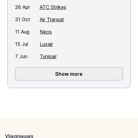
26 Apr
ATC Strikes
31 Oct
Air Transat
11 Aug
Neos
15 Jul
Luxair
7 Jun
Tunisair
Show more
Footer
Vliegnieuws