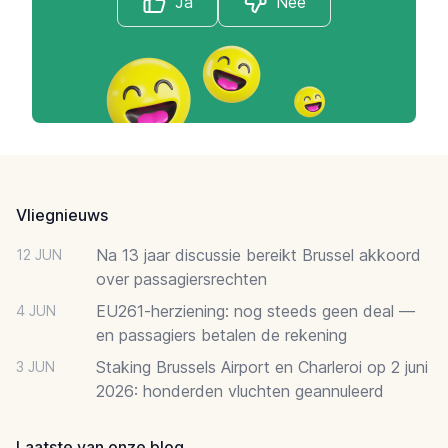
Ja
Nee
Footer
Vliegnieuws
Na 13 jaar discussie bereikt Brussel akkoord
12 JUN
over passagiersrechten
EU261-herziening: nog steeds geen deal —
4 JUN
en passagiers betalen de rekening
Staking Brussels Airport en Charleroi op 2 juni
3 JUN
2026: honderden vluchten geannuleerd
Laatste van onze blog