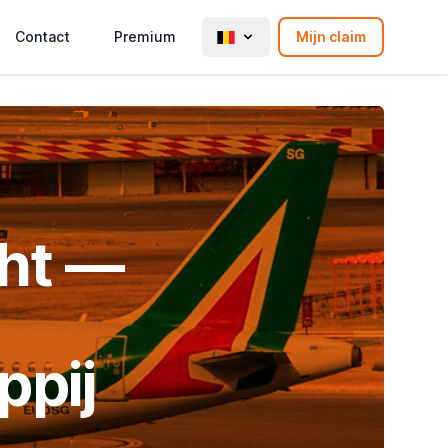
Contact
Premium
Mijn claim
cht —
ppij