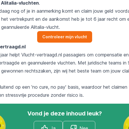
Alitalia-vluchten
.
aag nog of je in aanmerking komt en claim jouw geld voordat 
 het vertrekpunt en de aankomst heb je tot 6 jaar recht om ee
 geannuleerde Alitalia-vlucht.
Controleer mijn vlucht
ertraagd.nl
jaar helpt Vlucht-vertraagd.nl passagiers om compensatie en r
ertraagde en geannuleerde vluchten. Met juridische teams in 
gewonnen rechtszaken, zijn wij het beste team om jouw clai
luitend op een 'no cure, no pay' basis, waardoor het claimen
 stressvrije procedure zonder risico is.
Vond je deze inhoud leuk?
Ja
Nee