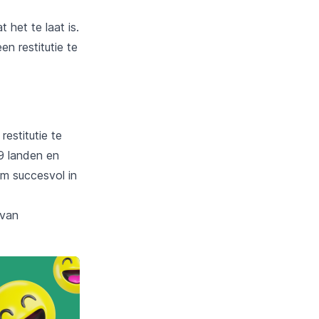
het te laat is.
n restitutie te
estitutie te
9 landen en
m succesvol in
 van