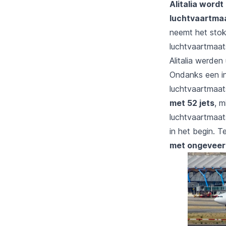
Alitalia word
luchtvaartmaa
neemt het stok
luchtvaartmaat
Alitalia werden
Ondanks een inv
luchtvaartmaat
met 52 jets
, m
luchtvaartmaat
in het begin. T
met ongeveer