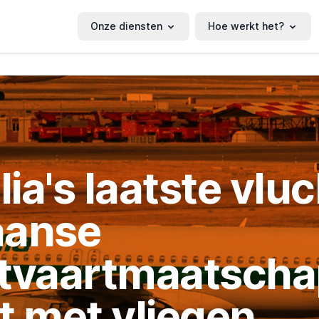
Onze diensten
Hoe werkt het?
alia's laatste vlu
iaanse
tvaartmaatscha
t met vliegen