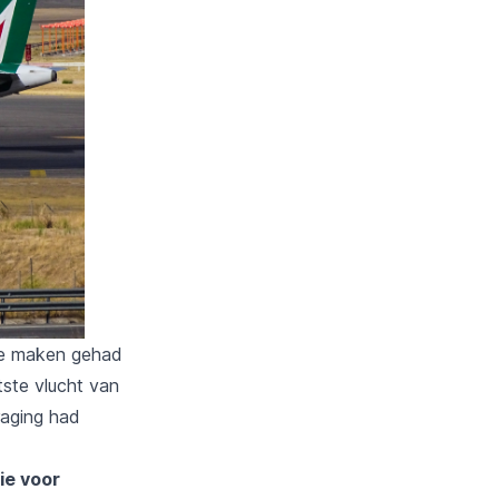
 te maken gehad
tste vlucht van
raging had
ie voor