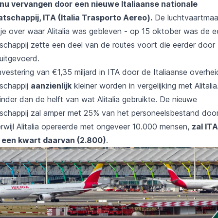
t nu vervangen
door een nieuwe Italiaanse nationale
tschappij, ITA (Italia Trasporto Aereo).
De luchtvaartmaa
je over waar Alitalia was gebleven - op 15 oktober was de e
schappij zette een deel van de routes voort die eerder door 
 uitgevoerd.
estering van €1,35 miljard in ITA door de Italiaanse overhei
schappij
aanzienlijk
kleiner worden in vergelijking met Alitalia
inder dan de helft van wat Alitalia gebruikte. De nieuwe
schappij zal amper met 25% van het personeelsbestand door
erwijl Alitalia opereerde met ongeveer 10.000 mensen,
zal IT
 een kwart daarvan (2.800)
.