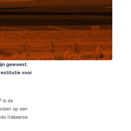
ijn geweest.
stitutie voor
7 is de
eboden op een
de Italiaanse