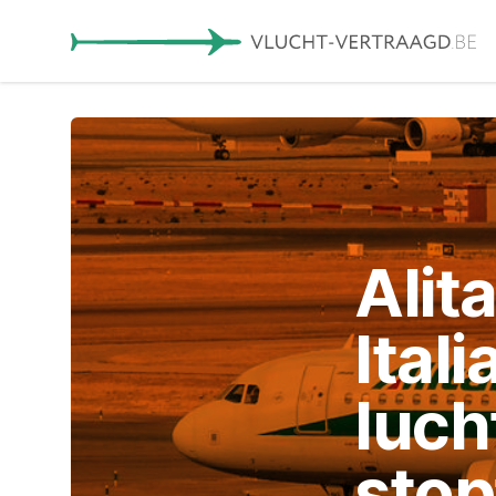
Alit
Ital
luch
stop