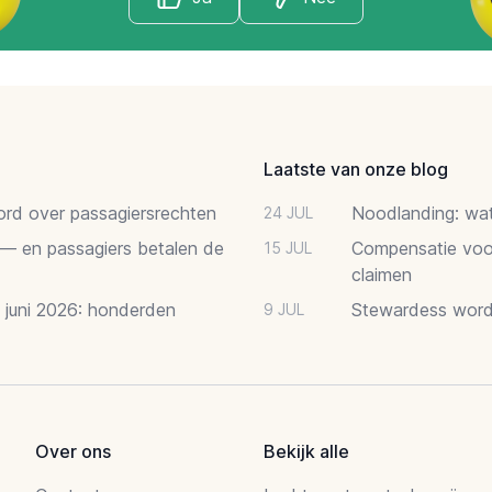
Laatste van onze blog
oord over passagiersrechten
Noodlanding: wat 
24 JUL
 — en passagiers betalen de
Compensatie voor
15 JUL
claimen
2 juni 2026: honderden
Stewardess word
9 JUL
Over ons
Bekijk alle