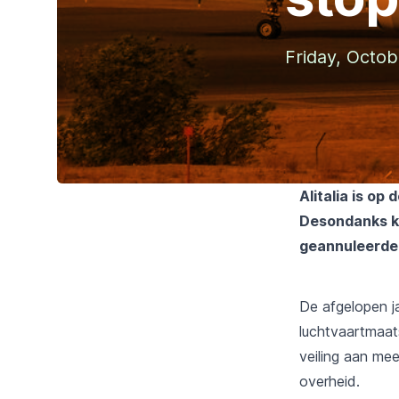
Friday, Octob
Alitalia
is op d
Desondanks ku
geannuleerde 
De afgelopen ja
luchtvaartmaat
veiling aan mee
overheid.