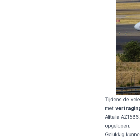
Tijdens de vel
met
vertragin
Alitalia AZ158
opgelopen.
Gelukkig kunne