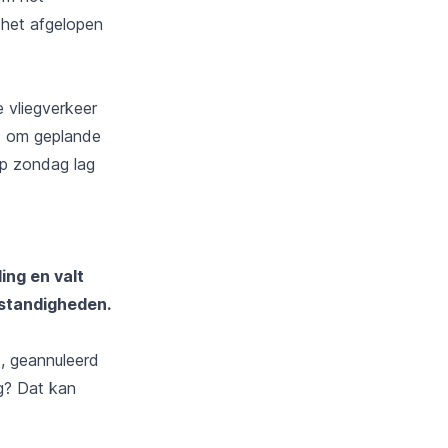
 het afgelopen
 vliegverkeer
t om geplande
Op zondag lag
ing en valt
standigheden
.
d, geannuleerd
g? Dat kan