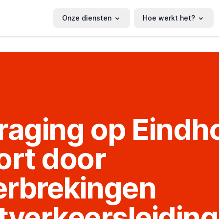
Onze diensten
Hoe werkt het?
raging op Eindh
ort door
rbrekingen
tverkeersleiding