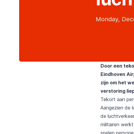
Monday, Dec
Door een tekor
Eindhoven Air
zijn om het w
verstoring lie
Tekort aan per
Aangezien de l
de luchtverkee
militairen werk
spelen personee