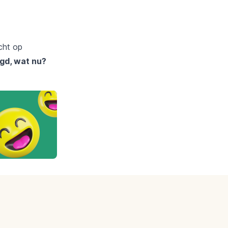
cht op
agd, wat nu?