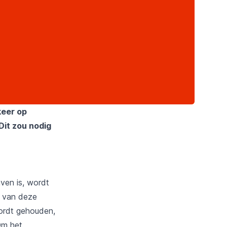
keer op
Dit zou nodig
ven is, wordt
l van deze
 wordt gehouden,
Om het