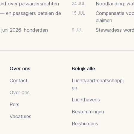
oord over passagiersrechten
Noodlanding: wat 
24 JUL
 — en passagiers betalen de
Compensatie voor
15 JUL
claimen
2 juni 2026: honderden
Stewardess word
9 JUL
Over ons
Bekijk alle
Contact
Luchtvaartmaatschappij
en
Over ons
Luchthavens
Pers
Bestemmingen
Vacatures
Reisbureaus