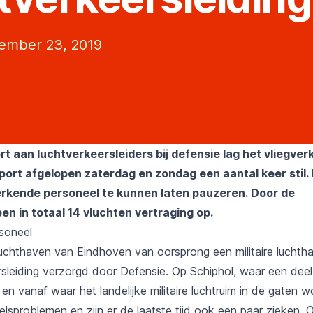
ember 23, 2019
t aan luchtverkeersleiders bij defensie lag het vliegver
port
afgelopen zaterdag en zondag een aantal keer stil. 
erkende personeel te kunnen laten pauzeren. Door de
pen in totaal 14 vluchten vertraging op.
soneel
uchthaven van Eindhoven van oorsprong een militaire luchtha
rsleiding verzorgd door Defensie. Op
Schiphol
, waar een dee
t en vanaf waar het landelijke militaire luchtruim in de gaten
lsproblemen en zijn er de laatste tijd ook een paar zieken. 