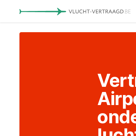
Vert
Airp
onde
luch