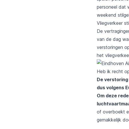
personeel dat 
weekend stilge
Vliegverkeer st
De vertragingen
van de dag was
verstoringen o
het vliegverkee
Heb ik recht o
De verstoring 
dus volgens 
Om deze reden
luchtvaartmaa
of overboekt e
gemakkelijk do