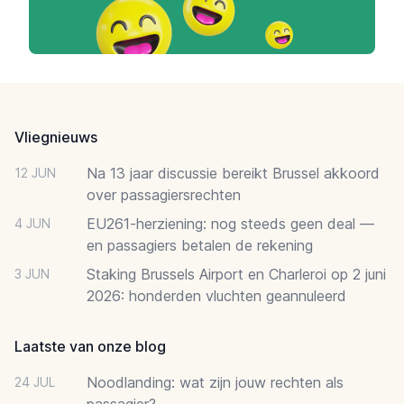
Footer
Vliegnieuws
Na 13 jaar discussie bereikt Brussel akkoord
12 JUN
over passagiersrechten
EU261-herziening: nog steeds geen deal —
4 JUN
en passagiers betalen de rekening
Staking Brussels Airport en Charleroi op 2 juni
3 JUN
2026: honderden vluchten geannuleerd
Laatste van onze blog
Noodlanding: wat zijn jouw rechten als
24 JUL
passagier?