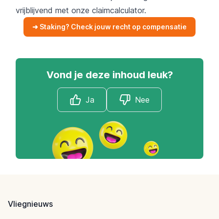
vrijblijvend met onze claimcalculator.
➜ Staking? Check jouw recht op compensatie
Vond je deze inhoud leuk?
Ja
Nee
Footer
Vliegnieuws