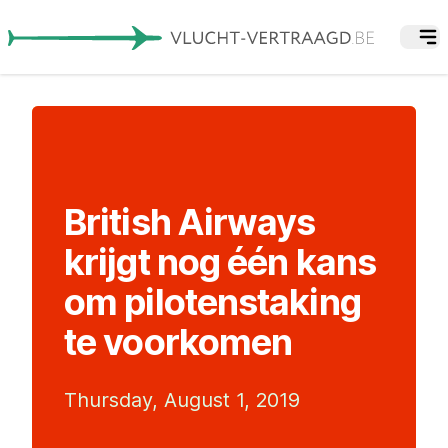
British Airways
krijgt nog één kans
om pilotenstaking
te voorkomen
Thursday, August 1, 2019