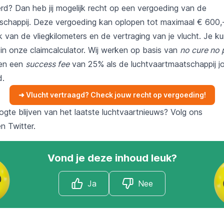
erd? Dan heb jij mogelijk recht op een vergoeding van de
schappij. Deze vergoeding kan oplopen tot maximaal € 600,
jk van de vliegkilometers en de vertraging van je vlucht. Je k
 in onze claimcalculator. Wij werken op basis van
no cure no
een een
success fee
van 25% als de luchtvaartmaatschappij j
d.
➜ Vlucht vertraagd? Check jouw recht op vergoeding!
ogte blijven van het laatste luchtvaartnieuws? Volg ons
en
Twitter
.
Vond je deze inhoud leuk?
Ja
Nee