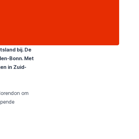
tsland bij. De
len-Bonn. Met
en in Zuid-
Corendon
om
 opende