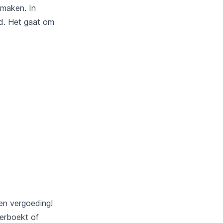
kmaken. In
ad. Het gaat om
en vergoeding!
verboekt of