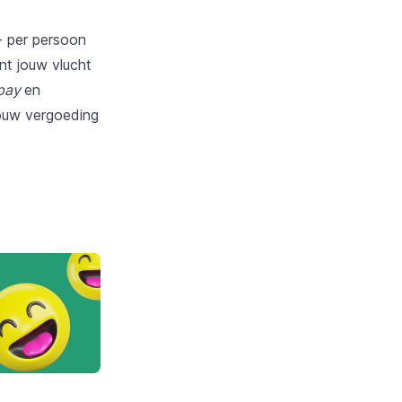
- per persoon
unt jouw vlucht
 pay
en
ouw vergoeding