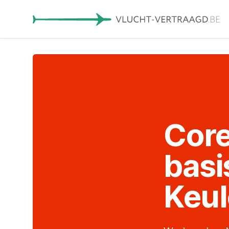
Core
basi
Keu