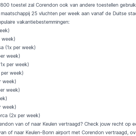
800 toestel zal
Corendon
ook van andere toestellen gebrui
e maatschappij 25 vluchten per week aan vanaf de Duitse st
pulaire vakantiebestemmingen:
week)
r week)
a (1x per week)
per week)
(1x per week)
 per week)
er week)
per week)
ek)
r week)
rca (2x per week)
endon
van of naar Keulen vertraagd? Check jouw recht op e
 van of naar Keulen-Bonn airport met
Corendon
vertraagd, o