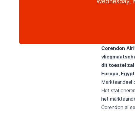
Wednesday, M
Corendon Airl
vliegmaatscha
dit toestel z
Europa, Egypte
Marktaandeel o
Het stationere
het marktaande
Corendon
al ee