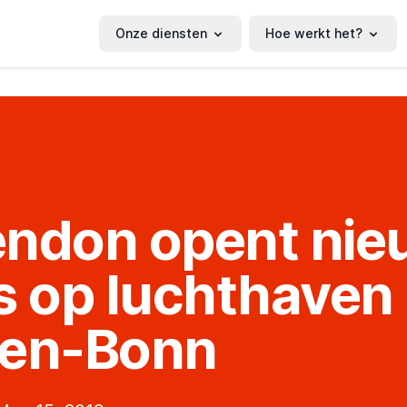
Onze diensten
Hoe werkt het?
ndon opent nie
s op luchthaven
len-Bonn