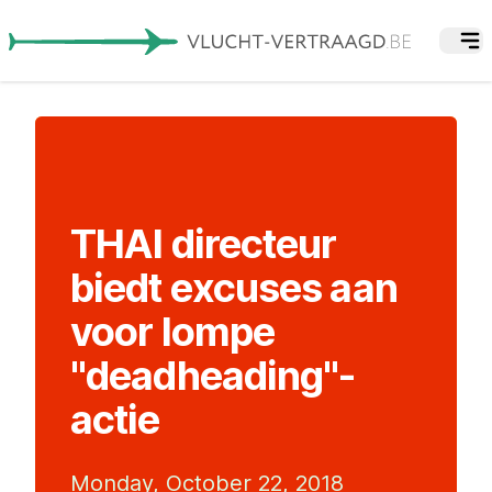
THAI directeur
biedt excuses aan
voor lompe
"deadheading"-
actie
Monday, October 22, 2018