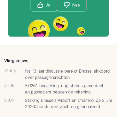
Ja
Nee
Footer
Vliegnieuws
Na 13 jaar discussie bereikt Brussel akkoord
12 JUN
over passagiersrechten
EU261-herziening: nog steeds geen deal —
4 JUN
en passagiers betalen de rekening
Staking Brussels Airport en Charleroi op 2 juni
3 JUN
2026: honderden vluchten geannuleerd