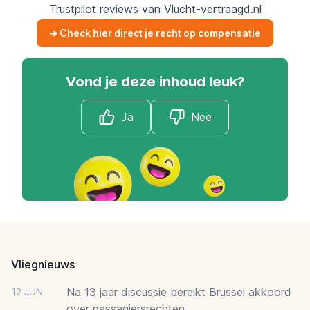
Trustpilot reviews van Vlucht-vertraagd.nl
➜ Check hier direct je recht op compensatie
Vond je deze inhoud leuk?
Ja
Nee
Footer
Vliegnieuws
Na 13 jaar discussie bereikt Brussel akkoord
12 JUN
over passagiersrechten