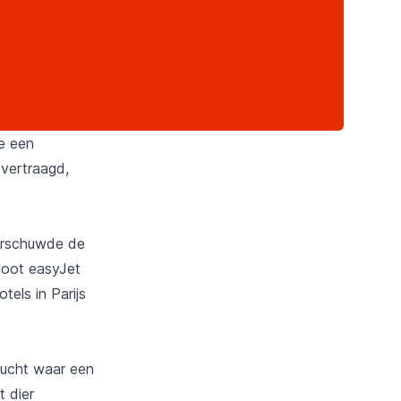
e een
 vertraagd,
aarschuwde de
loot easyJet
tels in Parijs
vlucht waar een
 dier