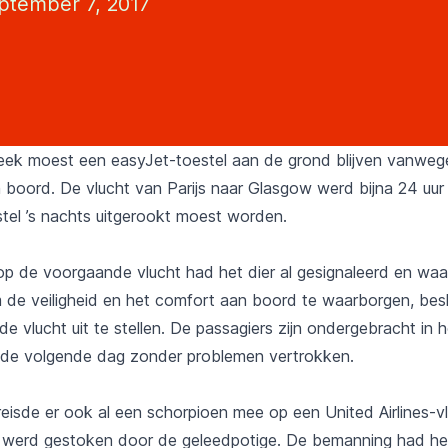
ptember 7, 2017
ek moest een easyJet-toestel aan de grond blijven vanweg
 boord. De vlucht van Parijs naar Glasgow werd bijna 24 uur
tel ’s nachts uitgerookt moest worden.
op de voorgaande vlucht had het dier al gesignaleerd en w
de veiligheid en het comfort aan boord te waarborgen, bes
e vlucht uit te stellen. De passagiers zijn ondergebracht in ho
s de volgende dag zonder problemen vertrokken.
 reisde er ook al een schorpioen mee op een United Airlines-
s werd gestoken door de geleedpotige. De bemanning had het