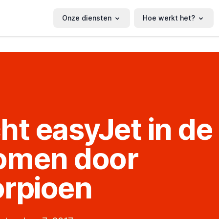
Onze diensten
Hoe werkt het?
ht easyJet in de
omen door
rpioen