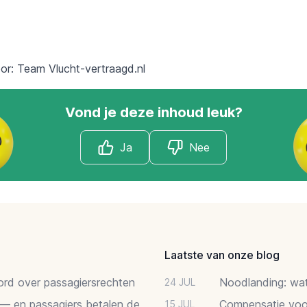
oor: Team
Vlucht-vertraagd.nl
Vond je deze inhoud leuk?
Ja
Nee
Laatste van onze blog
oord over passagiersrechten
Noodlanding: wat 
24 JUL
 — en passagiers betalen de
Compensatie voor
15 JUL