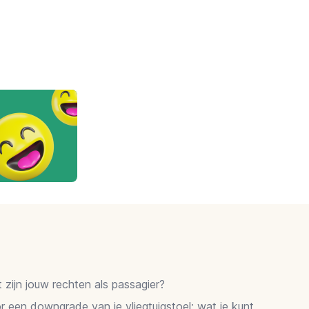
zijn jouw rechten als passagier?
 een downgrade van je vliegtuigstoel: wat je kunt