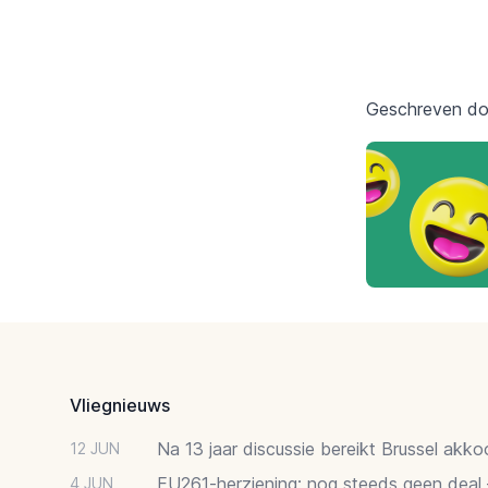
Geschreven d
Footer
Vliegnieuws
Na 13 jaar discussie bereikt Brussel akk
12 JUN
EU261-herziening: nog steeds geen deal
4 JUN