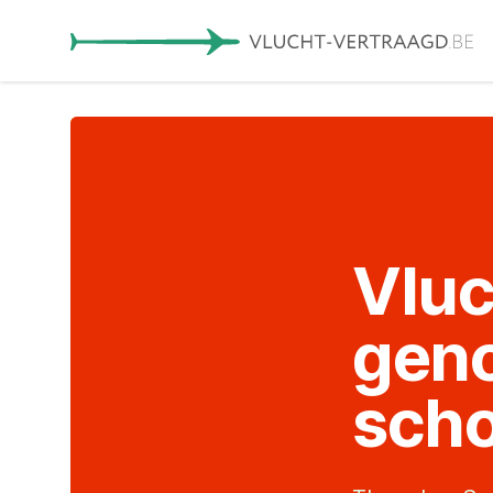
Vluc
gen
scho