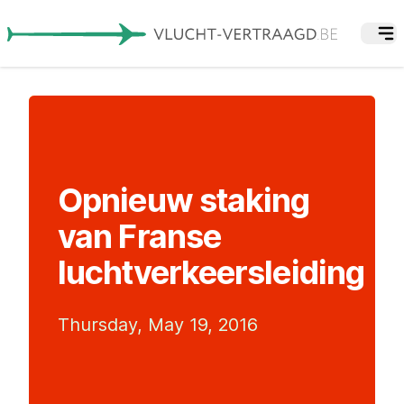
Opnieuw staking
van Franse
luchtverkeersleiding
Thursday, May 19, 2016