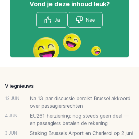
Vond je deze inhoud leuk?
Ja
Nee
Footer
Vliegnieuws
Na 13 jaar discussie bereikt Brussel akkoord
12 JUN
over passagiersrechten
EU261-herziening: nog steeds geen deal —
4 JUN
en passagiers betalen de rekening
Staking Brussels Airport en Charleroi op 2 juni
3 JUN