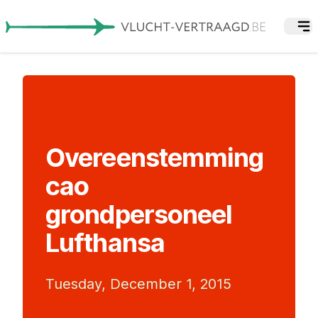
Overeenstemming
cao
grondpersoneel
Lufthansa
Tuesday, December 1, 2015