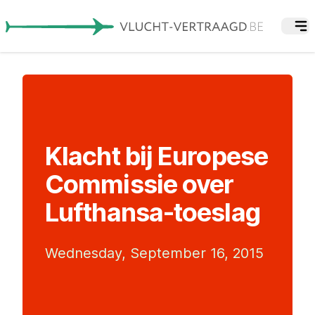
Klacht bij Europese
Commissie over
Lufthansa-toeslag
Wednesday, September 16, 2015