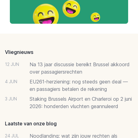
Footer
Vliegnieuws
Na 13 jaar discussie bereikt Brussel akkoord
12 JUN
over passagiersrechten
EU261-herziening: nog steeds geen deal —
4 JUN
en passagiers betalen de rekening
Staking Brussels Airport en Charleroi op 2 juni
3 JUN
2026: honderden vluchten geannuleerd
Laatste van onze blog
Noodlanding: wat zijn jouw rechten als
24 JUL