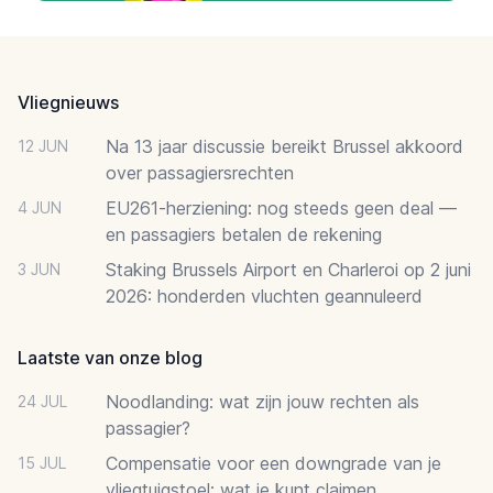
Footer
Vliegnieuws
Na 13 jaar discussie bereikt Brussel akkoord
12 JUN
over passagiersrechten
EU261-herziening: nog steeds geen deal —
4 JUN
en passagiers betalen de rekening
Staking Brussels Airport en Charleroi op 2 juni
3 JUN
2026: honderden vluchten geannuleerd
Laatste van onze blog
Noodlanding: wat zijn jouw rechten als
24 JUL
passagier?
Compensatie voor een downgrade van je
15 JUL
vliegtuigstoel: wat je kunt claimen