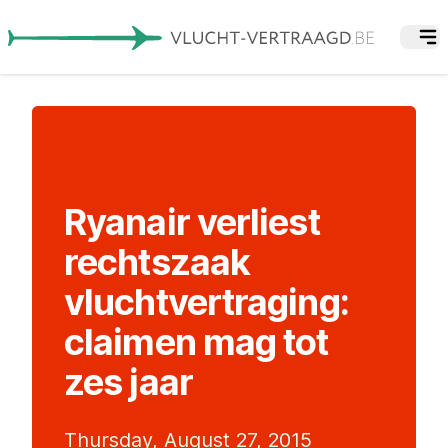
Ryanair verliest
rechtszaak
vluchtvertraging:
claimen mag tot
zes jaar
Thursday, August 27, 2015