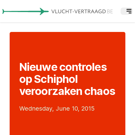
Nieuwe controles
op Schiphol
veroorzaken chaos
Wednesday, June 10, 2015