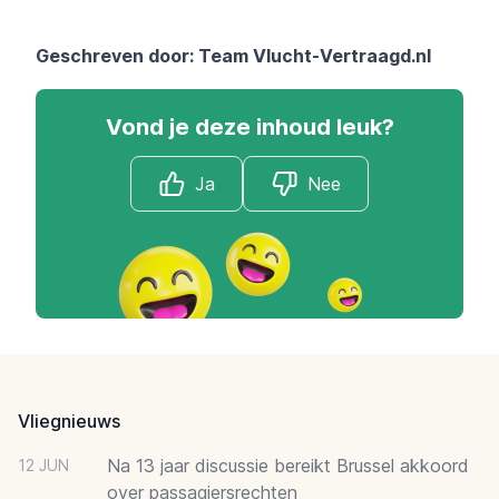
Geschreven door: Team
Vlucht-Vertraagd.nl
Vond je deze inhoud leuk?
Ja
Nee
Footer
Vliegnieuws
Na 13 jaar discussie bereikt Brussel akkoord
12 JUN
over passagiersrechten