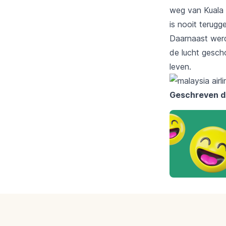
weg van Kuala 
is nooit terug
Daarnaast werd
de lucht gesch
leven.
Geschreven d
Footer