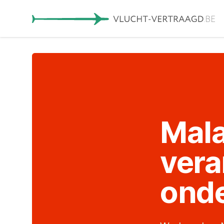
Mala
vera
onde