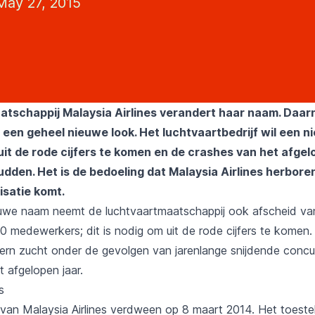
ay 27, 2015
tschappij Malaysia Airlines verandert haar naam. Daarn
 een geheel nieuwe look. Het luchtvaartbedrijf wil een n
it de rode cijfers te komen en de crashes van het afgel
hudden. H
et is de bedoeling dat Malaysia Airlines herbore
isatie komt.
uwe naam neemt de luchtvaartmaatschappij ook afscheid va
0 medewerkers; dit is nodig om uit de rode cijfers te komen.
ern zucht onder de gevolgen van jarenlange snijdende concu
 afgelopen jaar.
s
an Malaysia Airlines verdween op 8 maart 2014. Het toeste