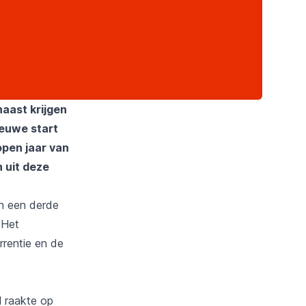
aast krijgen
ieuwe start
open jaar van
n uit deze
n een derde
 Het
rrentie en de
l raakte op