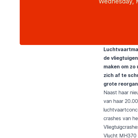
Wednesday, M
Luchtvaartmaa
de vliegtuigen
maken om zo u
zich af te sc
grote reorgan
Naast haar nie
van haar 20.00
luchtvaartconc
crashes van het
Vliegtuigcrashe
Vlucht MH370 v