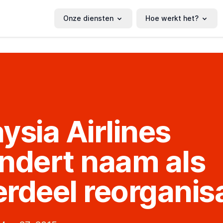
Onze diensten
Hoe werkt het?
ysia Airlines
ndert naam als
rdeel reorganisa