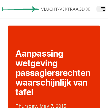
Aanpassing
wetgeving
passagiersrechten
waarschijnlijk van
tafel
Thursday, May 7, 2015