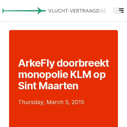
ArkeFly doorbreekt
monopolie KLM op
Sint Maarten
Thursday, March 5, 2015