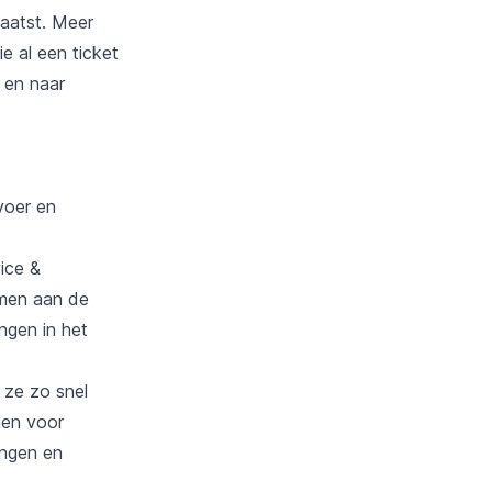
laatst. Meer
e al een ticket
 en naar
voer en
ice &
emen aan de
ngen in het
 ze zo snel
men voor
ingen en