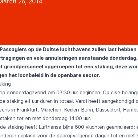
arch 26, 2014
assagiers op de Duitse luchthavens zullen last hebben
rtragingen en vele annuleringen aanstaande donderdag
et grondpersoneel opgeroepen tot een staking, deze wo
gen het loonbeleid in de openbare sector.
aking
 op donderdagavond om 03:30 uur beginnen. Op elke belangri
de staking elf uur duren in totaal. Verdi heeft aangekondigd
vens in Frankfurt, München, Keulen-Bonn, Düsseldorf, Hamb
 staken tot en met donderdag 14:00 uur.
 de staking heeft Lufthansa bijna 600 vluchten geannuleerd; 
nderen gepland voor de daaropvolgende dagen tot en met 