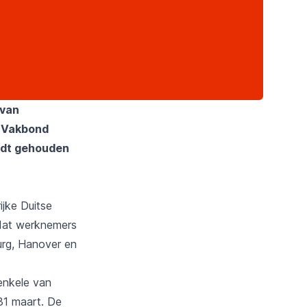
 van
. Vakbond
rdt gehouden
jke Duitse
 dat werknemers
urg, Hanover en
enkele van
31 maart. De