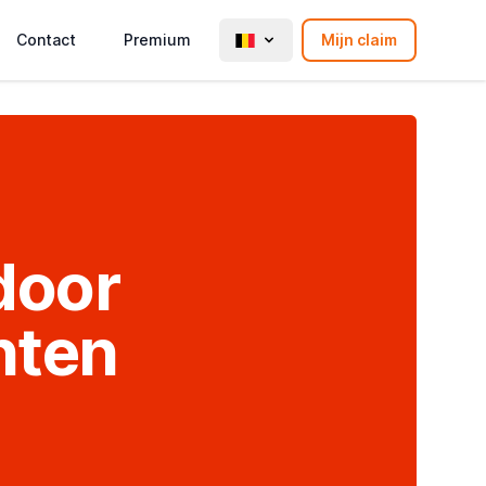
Contact
Premium
Mijn claim
door
hten