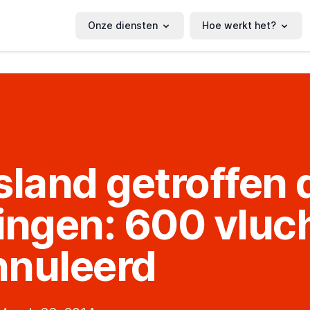
Onze diensten
Hoe werkt het?
sland getroffen 
ingen: 600 vluc
nnuleerd