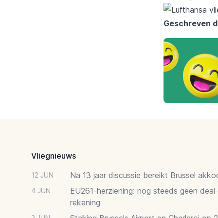
Geschreven d
Footer
Vliegnieuws
Na 13 jaar discussie bereikt Brussel akk
12 JUN
EU261-herziening: nog steeds geen deal
4 JUN
rekening
Staking Brussels Airport en Charleroi op 
3 JUN