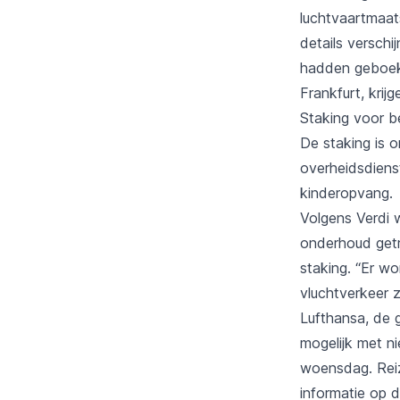
luchtvaartmaats
details verschi
hadden geboekt
Frankfurt, krij
Staking voor 
De staking is 
overheidsdiens
kinderopvang.
Volgens Verdi 
onderhoud getr
staking. “Er wo
vluchtverkeer z
Lufthansa, de 
mogelijk met ni
woensdag. Reiz
informatie op 