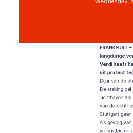
Wednesday, M
FRANKFURT – P
langdurige ve
Verdi heeft h
uit protest te
Duur van de st
De staking zal
luchthaven zal 
van de luchtha
Stuttgart gaan
Als gevolg van
woensdag en a