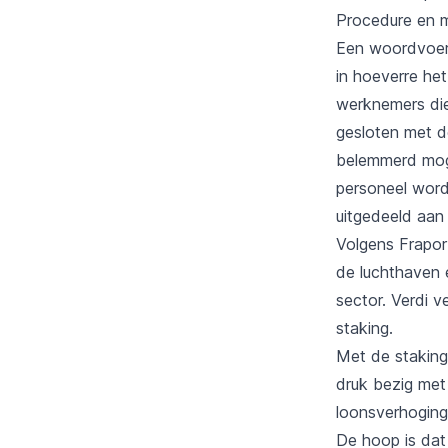
Procedure en 
Een woordvoerde
in hoeverre he
werknemers die 
gesloten met d
belemmerd moge
personeel wor
uitgedeeld aan
Volgens Fraport
de luchthaven
sector. Verdi 
staking.
Met de staking
druk bezig met
loonsverhoging
De hoop is dat 