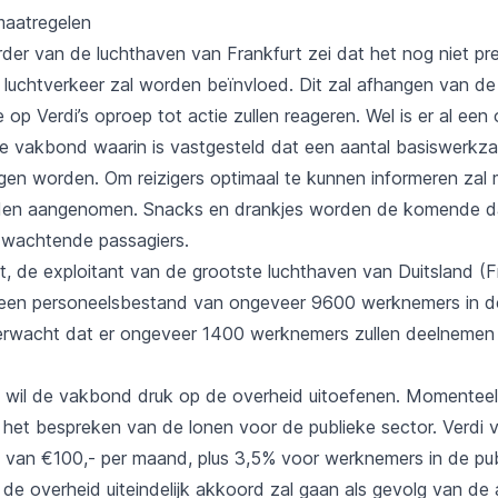
maatregelen
r van de luchthaven van Frankfurt zei dat het nog niet preci
t luchtverkeer zal worden beïnvloed. Dit zal afhangen van d
op Verdi’s oproep tot actie zullen reageren. Wel is er al ee
e vakbond waarin is vastgesteld dat een aantal basiswerkz
n worden. Om reizigers optimaal te kunnen informeren zal m
den aangenomen. Snacks en drankjes worden de komende da
 wachtende passagiers.
, de exploitant van de grootste luchthaven van Duitsland (Fr
 een personeelsbestand van ongeveer 9600 werknemers in d
verwacht dat er ongeveer 1400 werknemers zullen deelnemen
 wil de vakbond druk op de overheid uitoefenen. Momenteel
 het bespreken van de lonen voor de publieke sector. Verdi 
 van €100,- per maand, plus 3,5% voor werknemers in de pub
de overheid uiteindelijk akkoord zal gaan als gevolg van de 