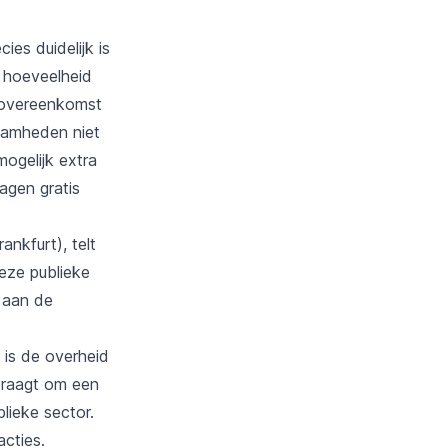
es duidelijk is
e hoeveelheid
n overeenkomst
aamheden niet
ogelijk extra
gen gratis
ankfurt), telt
eze publieke
 aan de
 is de overheid
vraagt om een
lieke sector.
acties.