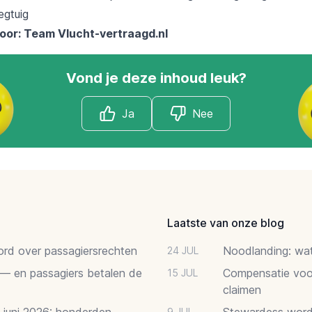
oor: Team
Vlucht-vertraagd.nl
Vond je deze inhoud leuk?
Ja
Nee
Laatste van onze blog
oord over passagiersrechten
Noodlanding: wat 
24 JUL
 — en passagiers betalen de
Compensatie voor
15 JUL
claimen
2 juni 2026: honderden
Stewardess word
9 JUL