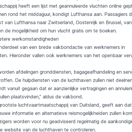
chappij heeft een lijst met geannuleerde vluchten online gep
jnen rond het middaguur, kondigt Lufthansa aan. Passagiers di
 van Lufthansa naar Zwitserland, Oostenrijk en Brussel, van
gen de mogelijkheid om hun vlucht gratis om te boeken.
betere werkomstandigheden
onderdeel van een brede vakbondactie van werknemers in
ten. Hieronder vallen ook werknemers van het openbaar ver
worden afdelingen gronddiensten, bagageafhandeling en serv
offen. De hulpdiensten van de luchthaven zullen niet deeln
rdt vanuit gegaan dat er aanzienlijke vertragingen en annuleri
ullen plaatsvinden,” aldus de vakbond.
grootste luchtvaartmaatschappij van Duitsland, geeft aan dat
euwe informatie en alternatieve reismogelijkheiden zullen ko
igers worden voor nu geadviseerd regelmatig de aankondig
de website van de luchthaven te controleren.