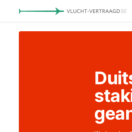
Duit
stak
gea