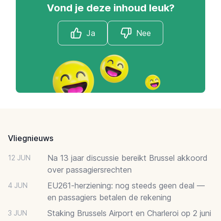
Vond je deze inhoud leuk?
Ja
Nee
Footer
Vliegnieuws
Na 13 jaar discussie bereikt Brussel akkoord
12 JUN
over passagiersrechten
EU261-herziening: nog steeds geen deal —
4 JUN
en passagiers betalen de rekening
Staking Brussels Airport en Charleroi op 2 juni
3 JUN