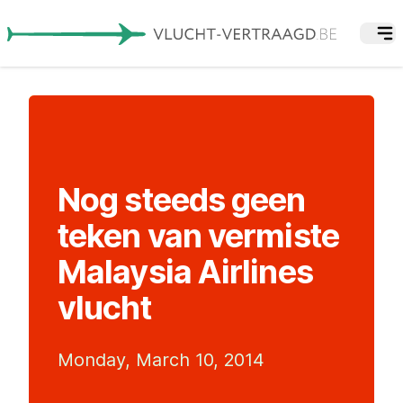
Nog steeds geen
teken van vermiste
Malaysia Airlines
vlucht
Monday, March 10, 2014