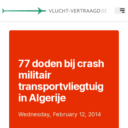
77 doden bij crash
militair
transportvliegtuig
in Algerije
Wednesday, February 12, 2014