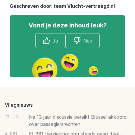
Geschreven door: team
Vlucht-vertraagd.nl
Vond je deze inhoud leuk?
Ja
Nee
Footer
Vliegnieuws
Na 13 jaar discussie bereikt Brussel akkoord
12 JUN
over passagiersrechten
EU261-herziening: nog steeds geen deal —
4 JUN