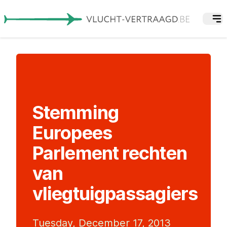
Stemming
Europees
Parlement rechten
van
vliegtuigpassagiers
Tuesday, December 17, 2013