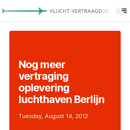
Nog meer
vertraging
oplevering
luchthaven Berlijn
Tuesday, August 14, 2012