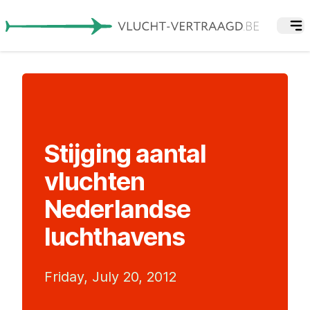
Stijging aantal
vluchten
Nederlandse
luchthavens
Friday, July 20, 2012