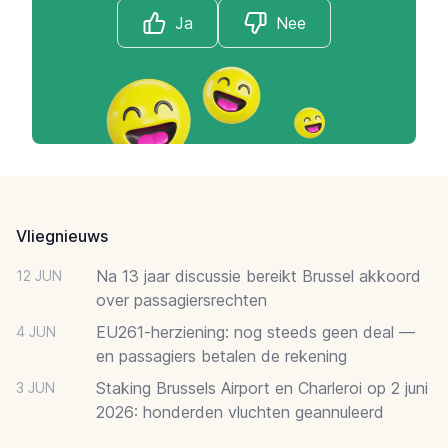
Ja
Nee
Footer
Vliegnieuws
Na 13 jaar discussie bereikt Brussel akkoord
12 JUN
over passagiersrechten
EU261-herziening: nog steeds geen deal —
4 JUN
en passagiers betalen de rekening
Staking Brussels Airport en Charleroi op 2 juni
3 JUN
2026: honderden vluchten geannuleerd