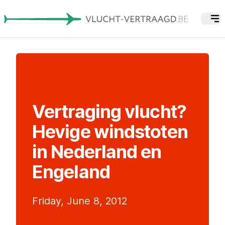
Vertraging vlucht?
Hevige windstoten
in Nederland en
Engeland
Friday, June 8, 2012