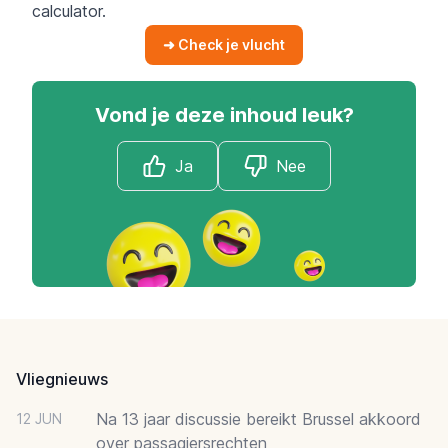
calculator.
➜ Check je vlucht
Vond je deze inhoud leuk?
Ja
Nee
Footer
Vliegnieuws
Na 13 jaar discussie bereikt Brussel akkoord
12 JUN
over passagiersrechten