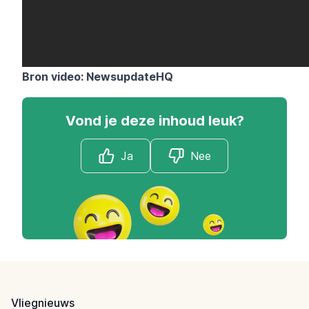
Bron video: NewsupdateHQ
Vond je deze inhoud leuk?
Ja
Nee
Footer
Vliegnieuws