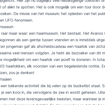
richt. Hier zijn nu dagelijks veel nieuwsgierige toeristen te
of aliën te spotten. Het is ook mogelijk om een tour door d
oeken. De missie van het museum: het opleiden van het publi
het UFO-fenomeen.
rmuseum
e raar maar waar: een
haarmuseum
. Het bestaat. Het Avanos
 begonnen als een geintje tussen vrienden en is inmiddels uitg
en jongeman gaf als afscheidscadeau een haarlok van zichz
waarna veel mensen volgden. Je hebt als bezoeker van dit 
e mogelijkheid om een haarlok van jezelf te doneren. In tota
d(!) haarlokken, elk voorzien van een begeleidende notitie. 
uizen, zou je denken!
haaien
t een bekende activiteit die bij velen op de bucketlist staat
 je een kooi in, die vervolgens de zee in wordt gehesen. Uite
men met deze levensgevaarlijke beesten, maar wanneer je in 