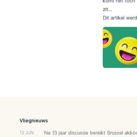
komt het toch 
zit…
Dit artikel wer
Footer
Vliegnieuws
Na 13 jaar discussie bereikt Brussel akk
12 JUN