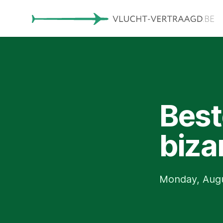
Bes
biza
Monday, Augu