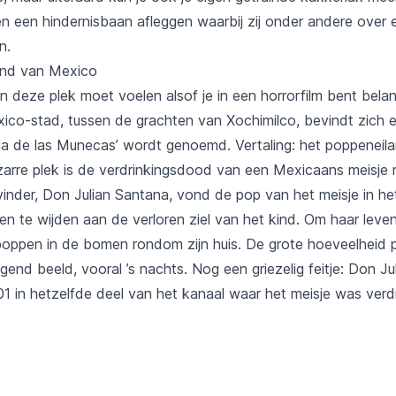
n een hindernisbaan afleggen waarbij zij onder andere over e
n.
and van Mexico
 deze plek moet voelen alsof je in een horrorfilm bent bela
ico-stad, tussen de grachten van Xochimilco, bevindt zich ee
sla de las Munecas’ wordt genoemd. Vertaling: het poppeneila
zarre plek is de verdrinkingsdood van een Mexicaans meisje r
vinder, Don Julian Santana, vond de pop van het meisje in he
ven te wijden aan de verloren ziel van het kind. Om haar leven
poppen in de bomen rondom zijn huis. De grote hoeveelheid
end beeld, vooral ’s nachts. Nog een griezelig feitje: Don J
01 in hetzelfde deel van het kanaal waar het meisje was ve