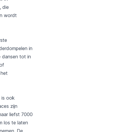
, die
in wordt
rste
onderdompelen in
e dansen tot in
of
 het
 is ook
ces zijn
aar liefst 7000
m los te laten
eenemen. De