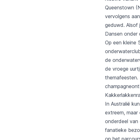
Queenstown (Nie
vervolgens aan
geduwd. Alsof j
Dansen onder 
Op een kleine 
onderwaterclu
de onderwaterwe
de vroege uurtj
themafeesten. 
champagneontbi
Kakkerlakkenra
In Australië ku
extreem, maar 
onderdeel van 
fanatieke bezoe
op het parcour