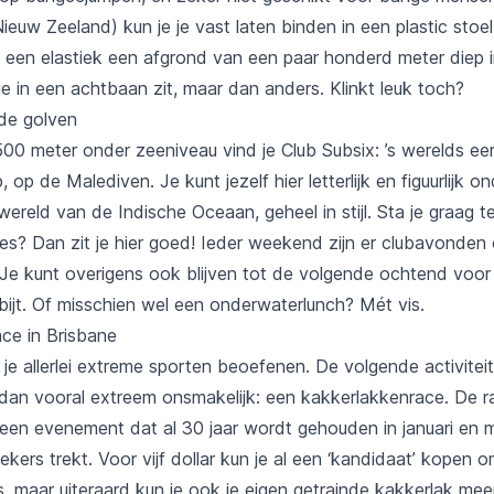
uw Zeeland) kun je je vast laten binden in een plastic stoel
 een elastiek een afgrond van een paar honderd meter diep 
e in een achtbaan zit, maar dan anders. Klinkt leuk toch?
de golven
500 meter onder zeeniveau vind je Club Subsix: ’s werelds ee
b
, op de Malediven. Je kunt jezelf hier letterlijk en figuurlijk 
reld van de Indische Oceaan, geheel in stijl. Sta je graag t
es? Dan zit je hier goed! Ieder weekend zijn er clubavonden 
Je kunt overigens ook blijven tot de volgende ochtend voor
jt. Of misschien wel een onderwaterlunch? Mét vis.
ce in Brisbane
n je allerlei extreme sporten beoefenen. De volgende activiteit
dan vooral extreem onsmakelijk: een kakkerlakkenrace. De ra
een evenement dat al 30 jaar wordt gehouden in januari en m
kers trekt. Voor vijf dollar kun je al een ‘kandidaat’ kopen o
s, maar uiteraard kun je ook je eigen getrainde kakkerlak m