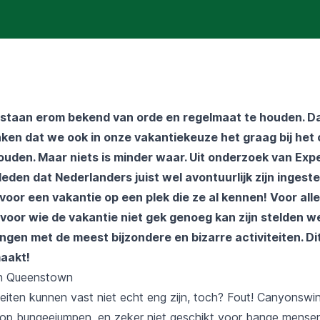
staan erom bekend van orde en regelmaat te houden. D
ken dat we ook in onze vakantiekeuze het graag bij het
uden. Maar niets is minder waar. Uit onderzoek van Exp
leden dat Nederlanders juist wel avontuurlijk zijn ingestel
voor een vakantie op een plek die ze al kennen! Voor alle
oor wie de vakantie niet gek genoeg kan zijn stelden we 
gen met de meest bijzondere en bizarre activiteiten. Dit
aakt!
n Queenstown
teiten kunnen vast niet echt eng zijn, toch? Fout! Canyonswi
 op bungeejumpen, en zeker niet geschikt voor bange mensen