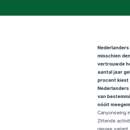
Nederlanders 
misschien den
vertrouwde ho
aantal jaar ge
procent kiest 
Nederlanders v
van bestemmin
nóóit meegem
Canyonswing i
Zittende activi
nieuwe variant