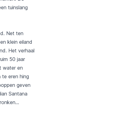
en tuinslang
nd. Net ten
n klein eiland
nd. Het verhaal
uim 50 jaar
t water en
 te eren hing
 poppen geven
ulian Santana
rdronken…