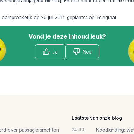
wel angstaanjagend dichtbij. En dan maar hopen dat die koo
d oorspronkelijk op 20 juli 2015 geplaatst op
Telegraaf.
Vond je deze inhoud leuk?
Ja
Nee
Laatste van onze blog
oord over passagiersrechten
Noodlanding: wat 
24 JUL