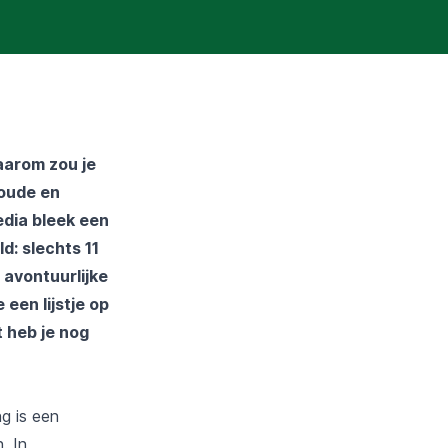
aarom zou je
 oude en
edia bleek een
d: slechts 11
 avontuurlijke
een lijstje op
 heb je nog
ng is een
. In