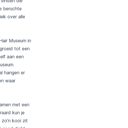
 vinden die
e beruchte
ek over alle
 Hair Museum in
egroeid tot een
elf aan een
museum
al hangen er
Een waar
. Samen met een
raard kun je
zo’n kooi zit