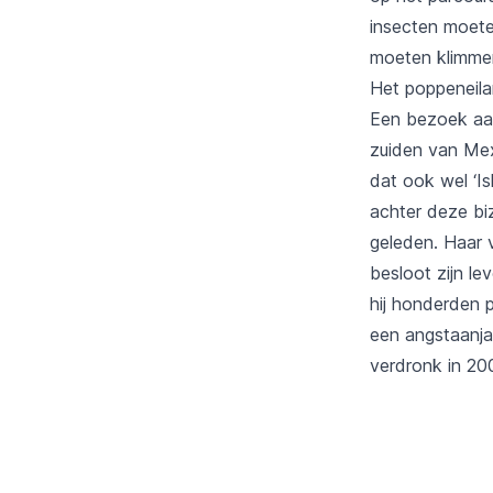
insecten moete
moeten klimme
Het poppeneil
Een bezoek aan
zuiden van Mex
dat ook wel ‘I
achter deze bi
geleden. Haar 
besloot zijn le
hij honderden 
een angstaanjag
verdronk in 20