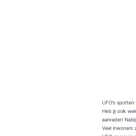
UFO’s spotten 
Heb jij ook we
aanrader! Nabij
Veel inwoners z