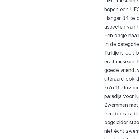
UFO-museum opge
hopen een UFO 
Hangar 84 te b
aspecten van 
Een dagje haa
In de categori
Turkije is ooit
echt museum. E
goede vriend, 
uiteraard ook d
zo’n 16 duizen
paradijs voor l
Zwemmen met 
Inmiddels is di
begeleider stap
niet écht zwem